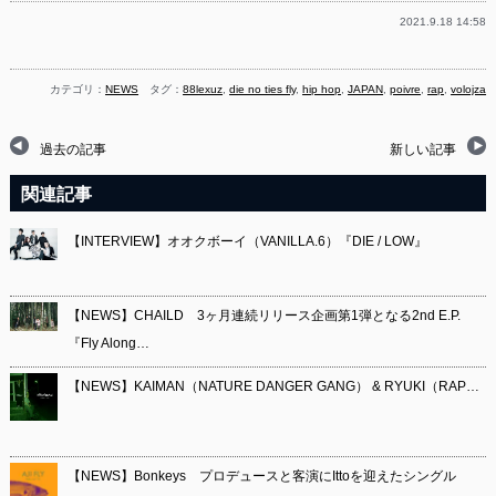
2021.9.18 14:58
カテゴリ：
NEWS
タグ：
88lexuz
,
die no ties fly
,
hip hop
,
JAPAN
,
poivre
,
rap
,
volojza
過去の記事
新しい記事
関連記事
【INTERVIEW】オオクボーイ（VANILLA.6）『DIE / LOW』
【NEWS】CHAILD 3ヶ月連続リリース企画第1弾となる2nd E.P.
『Fly Along…
【NEWS】KAIMAN（NATURE DANGER GANG） & RYUKI（RAP…
【NEWS】Bonkeys プロデュースと客演にIttoを迎えたシングル