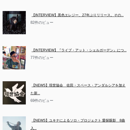
【INTERVIEW】黒色エレジー、27年ぶりリリース。その...
82件のビュー
【INTERVIEW】『ライブ・アット・シェルガーデン』につ...
77件のビュー
【NEWS】現世協会　佐田・スペース・アンダルシアを加え
た新...
69件のビュー
【NEWS】ユキナによるソロ・プロジェクト 愛探眼影　8曲
入...