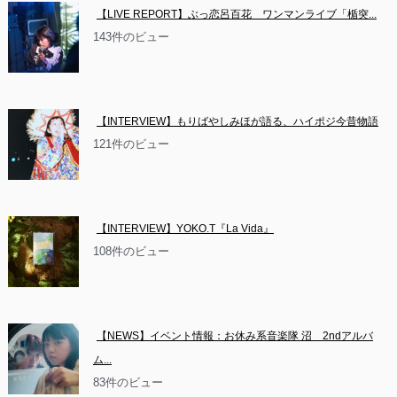
【LIVE REPORT】ぶっ恋呂百花　ワンマンライブ「楯突...
143件のビュー
【INTERVIEW】もりばやしみほが語る、ハイポジ今昔物語
121件のビュー
【INTERVIEW】YOKO.T『La Vida』
108件のビュー
【NEWS】イベント情報：お休み系音楽隊 沼　2ndアルバ
ム...
83件のビュー