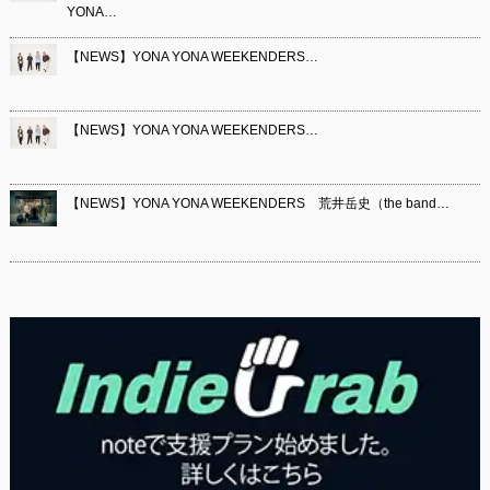
YONA…
【NEWS】YONA YONA WEEKENDERS…
【NEWS】YONA YONA WEEKENDERS…
【NEWS】YONA YONA WEEKENDERS 荒井岳史（the band…