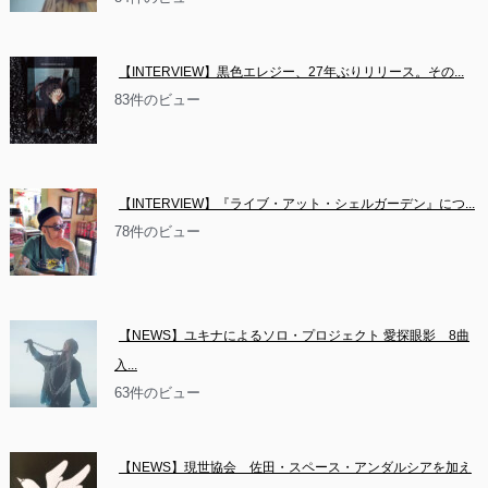
【INTERVIEW】黒色エレジー、27年ぶりリリース。その...
83件のビュー
【INTERVIEW】『ライブ・アット・シェルガーデン』につ...
78件のビュー
【NEWS】ユキナによるソロ・プロジェクト 愛探眼影　8曲
入...
63件のビュー
【NEWS】現世協会　佐田・スペース・アンダルシアを加え