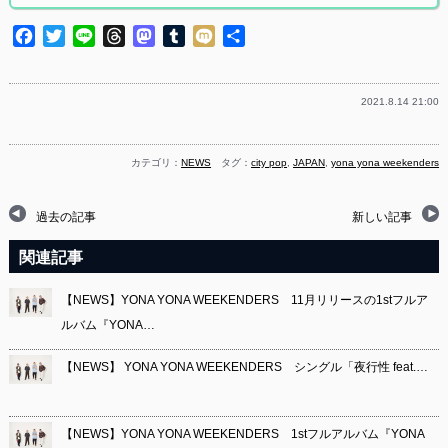
Facebook
Twitter
Line
Threads
Mastodon
Tumblr
Mixi
共
有
2021.8.14 21:00
カテゴリ：
NEWS
タグ：
city pop
,
JAPAN
,
yona yona weekenders
過去の記事
新しい記事
関連記事
【NEWS】YONA YONA WEEKENDERS 11月リリースの1stフルア
ルバム『YONA…
【NEWS】 YONA YONA WEEKENDERS シングル「夜行性 feat.…
【NEWS】YONA YONA WEEKENDERS 1stフルアルバム『YONA