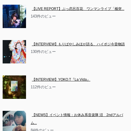
【LIVE REPORT】ぶっ恋呂百花　ワンマンライブ「楯突...
143件のビュー
【INTERVIEW】もりばやしみほが語る、ハイポジ今昔物語
130件のビュー
【INTERVIEW】YOKO.T『La Vida』
112件のビュー
【NEWS】イベント情報：お休み系音楽隊 沼　2ndアルバ
ム...
84件のビュー