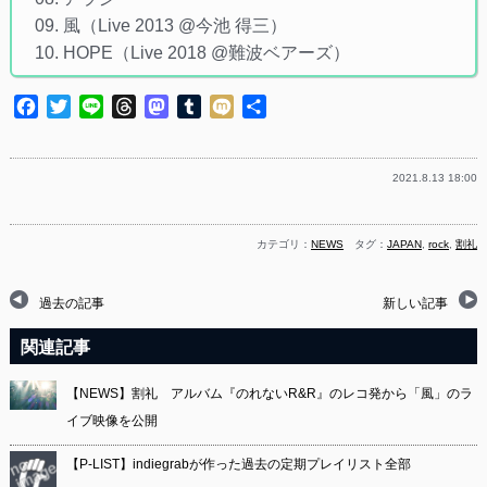
09. 風（Live 2013 @今池 得三）
10. HOPE（Live 2018 @難波ベアーズ）
Facebook
Twitter
Line
Threads
Mastodon
Tumblr
Mixi
共
有
2021.8.13 18:00
カテゴリ：
NEWS
タグ：
JAPAN
,
rock
,
割礼
過去の記事
新しい記事
関連記事
【NEWS】割礼 アルバム『のれないR&R』のレコ発から「風」のラ
イブ映像を公開
【P-LIST】indiegrabが作った過去の定期プレイリスト全部