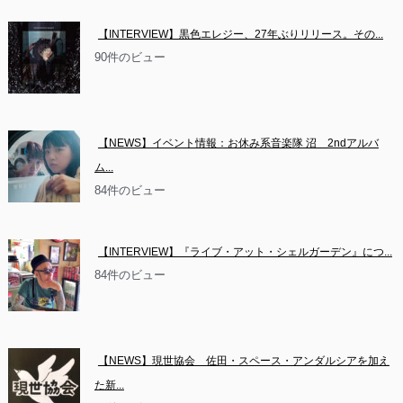
【INTERVIEW】黒色エレジー、27年ぶりリリース。その...
90件のビュー
【NEWS】イベント情報：お休み系音楽隊 沼　2ndアルバ
ム...
84件のビュー
【INTERVIEW】『ライブ・アット・シェルガーデン』につ...
84件のビュー
【NEWS】現世協会　佐田・スペース・アンダルシアを加え
た新...