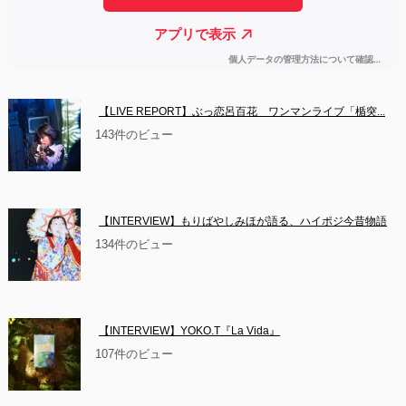
【LIVE REPORT】ぶっ恋呂百花　ワンマンライブ「楯突...
143件のビュー
【INTERVIEW】もりばやしみほが語る、ハイポジ今昔物語
134件のビュー
【INTERVIEW】YOKO.T『La Vida』
107件のビュー