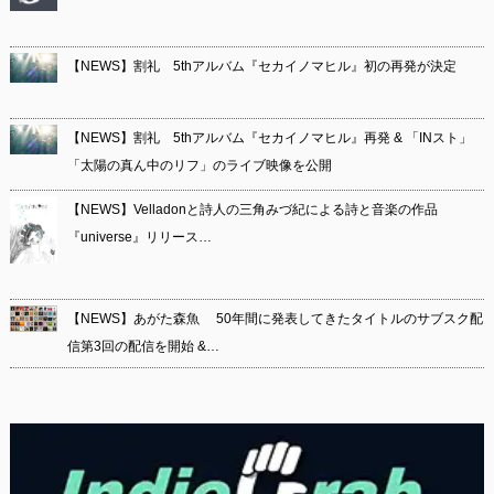
【NEWS】割礼 5thアルバム『セカイノマヒル』初の再発が決定
【NEWS】割礼 5thアルバム『セカイノマヒル』再発 & 「INスト」
「太陽の真ん中のリフ」のライブ映像を公開
【NEWS】Velladonと詩人の三角みづ紀による詩と音楽の作品
『universe』リリース…
【NEWS】あがた森魚 50年間に発表してきたタイトルのサブスク配
信第3回の配信を開始 &…