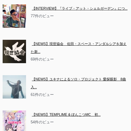
【INTERVIEW】『ライブ・アット・シェルガーデン』につ...
77件のビュー
【NEWS】現世協会　佐田・スペース・アンダルシアを加え
た新...
69件のビュー
【NEWS】ユキナによるソロ・プロジェクト 愛探眼影　8曲
入...
61件のビュー
【NEWS】TEMPLIME & ぽんこつMC　初...
54件のビュー