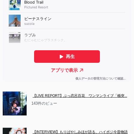
【LIVE REPORT】ぶっ恋呂百花　ワンマンライブ「楯突...
143件のビュー
【INTERVIEW】もりばやしみほが語る、ハイポジ今昔物語