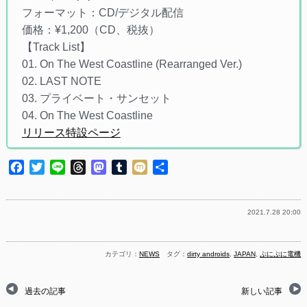
フォーマット：CD/デジタル配信
価格：¥1,200（CD、税抜）
【Track List】
01. On The West Coastline (Rearranged Ver.)
02. LAST NOTE
03. プライベート・サンセット
04. On The West Coastline
リリース特設ページ
Facebook
Twitter
Line
Threads
Mastodon
Tumblr
Mixi
共
有
2021.7.28 20:00
カテゴリ：
NEWS
タグ：
dirty androids
,
JAPAN
,
ぷにぷに電機
過去の記事
新しい記事