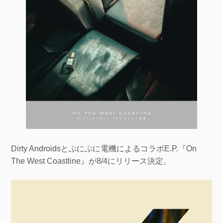
Dirty Androidsとぷにぷに電機によるコラボE.P.『On
The West Coastline』が8/4にリリース決定。