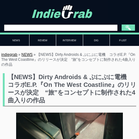
NEWS
REVIEW
INTERVIEW
DIG
P-LIST
indiegrab
»
NEWS
»
【NEWS】Dirty Androids & ぷにぷに電機 コラボE.P.『On
The West Coastline』のリリースが決定 “旅”をコンセプトに制作された4曲入り
の作品
【NEWS】Dirty Androids & ぷにぷに電機
コラボE.P.『On The West Coastline』のリリ
ースが決定 “旅”をコンセプトに制作された4
曲入りの作品