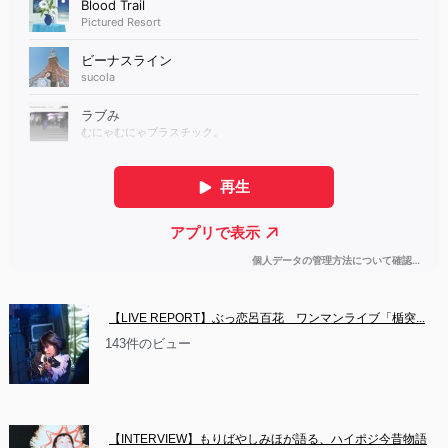
【LIVE REPORT】ぶっ恋呂百花　ワンマンライブ「楯突...
143件のビュー
【INTERVIEW】もりばやしみほが語る、ハイポジ今昔物語