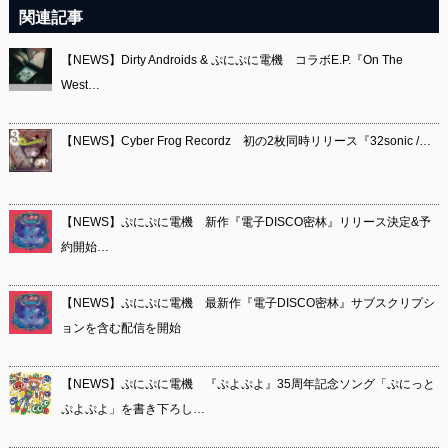
関連記事
【NEWS】Dirty Androids & ぷにぷに電機 コラボE.P.『On The
West…
【NEWS】Cyber Frog Recordz 初の2枚同時リリース『32sonic /…
【NEWS】ぷにぷに電機 新作『電子DISCO密林』リリース決定&予
約開始…
【NEWS】ぷにぷに電機 最新作『電子DISCO密林』サブスクリプシ
ョンを含む配信を開始
【NEWS】ぷにぷに電機 『ぷよぷよ』35周年記念ソング「ぷにっと
ぷよぷよ」を書き下ろし…