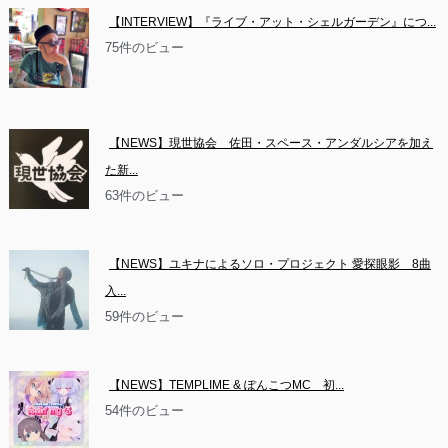
【INTERVIEW】『ライブ・アット・シェルガーデン』につ...
75件のビュー
【NEWS】現世協会　佐田・スペース・アンダルシアを加え
た新...
63件のビュー
【NEWS】ユキナによるソロ・プロジェクト 愛探眼影　8曲
入...
59件のビュー
【NEWS】TEMPLIME & ぽんこつMC　初...
54件のビュー