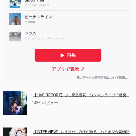
【LIVE REPORT】ぶっ恋呂百花　ワンマンライブ「楯突...
143件のビュー
【INTERVIEW】もりばやしみほが語る、ハイポジ今昔物語