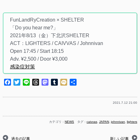
FunLandRyCreation × SHELTER
「Do you hear me?」
2021年8/13（金）下北沢SHELTER
ACT：LIGHTERS / CAIVVAS / Johnnivan
Open 17:45 / Start 18:15
Adv. ¥2,500 / Door ¥3,000
感染症対策
Facebook
Twitter
Line
Threads
Mastodon
Tumblr
Mixi
共
有
2021.7.12 21:00
カテゴリ：
NEWS
タグ：
caivvas
,
JAPAN
,
johnnivan
,
lighters
過去の記事
新しい記事