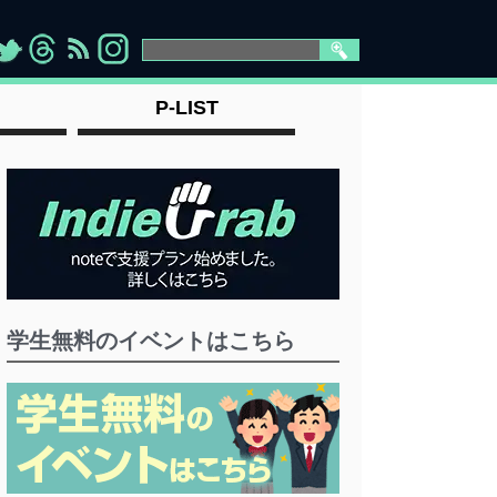
>
">
">
" >
P-LIST
学生無料のイベントはこちら