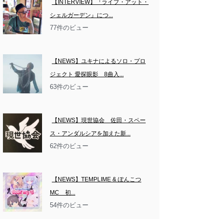
【INTERVIEW】『ライブ・アット・
シェルガーデン』につ...
77件のビュー
【NEWS】ユキナによるソロ・プロ
ジェクト 愛探眼影　8曲入...
63件のビュー
【NEWS】現世協会　佐田・スペー
ス・アンダルシアを加えた新...
62件のビュー
【NEWS】TEMPLIME & ぽんこつ
MC　初...
54件のビュー