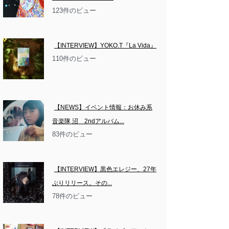
123件のビュー
【INTERVIEW】YOKO.T『La Vida』
110件のビュー
【NEWS】イベント情報：お休み系
音楽隊 沼　2ndアルバム...
83件のビュー
【INTERVIEW】黒色エレジー、27年
ぶりリリース。その...
78件のビュー