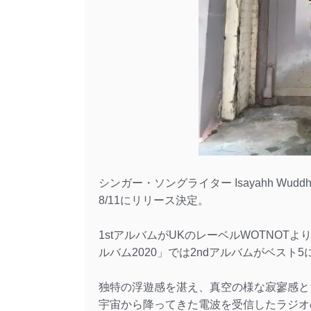
シンガー・ソングライター Isayahh Wu
8/11にリリース決定。
1stアルバムがUKのレーベルWOTNOTよ
ルバム2020」では2ndアルバムがベスト5に
独特の浮遊感を湛え、真空の様な寂寥感と
宇宙から降ってきた電波を受信したラジオの