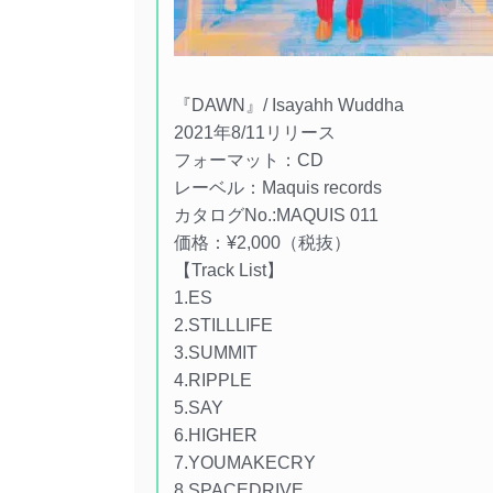
『DAWN』/ Isayahh Wuddha
2021年8/11リリース
フォーマット：CD
レーベル：Maquis records
カタログNo.:MAQUIS 011
価格：¥2,000（税抜）
【Track List】
1.ES
2.STILLLIFE
3.SUMMIT
4.RIPPLE
5.SAY
6.HIGHER
7.YOUMAKECRY
8.SPACEDRIVE