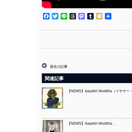
Facebook
Twitter
Line
Threads
Mastodon
Tumblr
Mixi
共
有
過去の記事
関連記事
【NEWS】Isayahh Wuddha（イサヤ
【NEWS】Isayahh Wuddha…