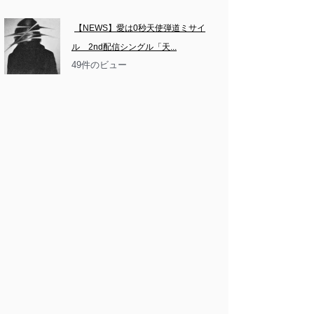
【NEWS】愛は0秒天使弾道ミサイ
ル　2nd配信シングル「天...
49件のビュー