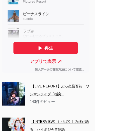
【LIVE REPORT】ぶっ恋呂百花　ワ
ンマンライブ「楯突...
143件のビュー
【INTERVIEW】もりばやしみほが語
る、ハイポジ今昔物語