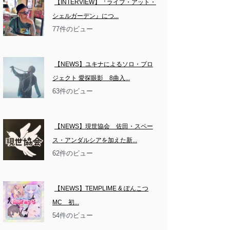
【INTERVIEW】『ライブ・アット・
シェルガーデン』につ...
77件のビュー
【NEWS】ユキナによるソロ・プロ
ジェクト 愛探眼影　8曲入...
63件のビュー
【NEWS】現世協会　佐田・スペー
ス・アンダルシアを加えた新...
62件のビュー
【NEWS】TEMPLIME & ぽんこつ
MC　初...
54件のビュー