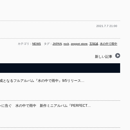
2021.7.7 21:00
カテゴリ：
NEWS
タグ：
JAPAN
,
rock
,
zeppet store
,
五味誠
,
水の中で雨中
新しい記事
大成となるフルアルバム『水の中で雨中』9/5リリース…
Kファンに告ぐ 水の中で雨中 新作ミニアルバム『PERFECT…