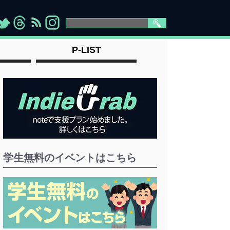
>
">
">
" >
P-LIST
学生無料のイベントはこちら