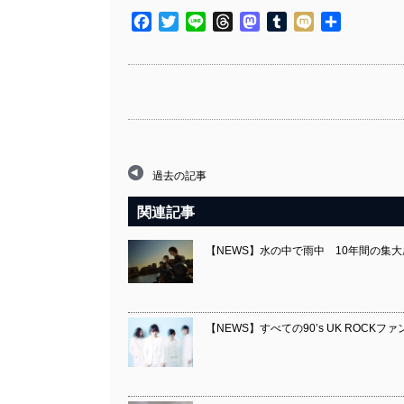
Facebook
Twitter
Line
Threads
Mastodon
Tumblr
Mixi
共
有
過去の記事
関連記事
【NEWS】水の中で雨中 10年間の集
【NEWS】すべての90’s UK ROC