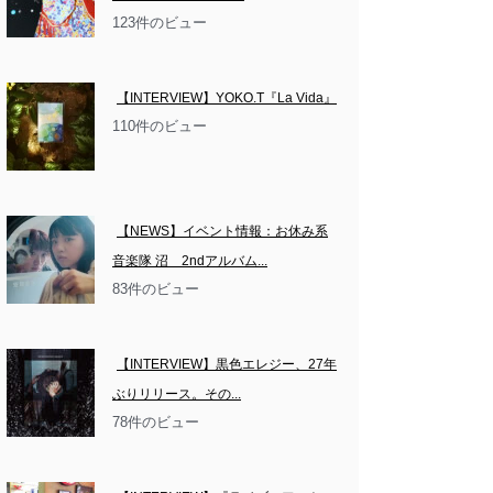
123件のビュー
【INTERVIEW】YOKO.T『La Vida』
110件のビュー
【NEWS】イベント情報：お休み系
音楽隊 沼　2ndアルバム...
83件のビュー
【INTERVIEW】黒色エレジー、27年
ぶりリリース。その...
78件のビュー