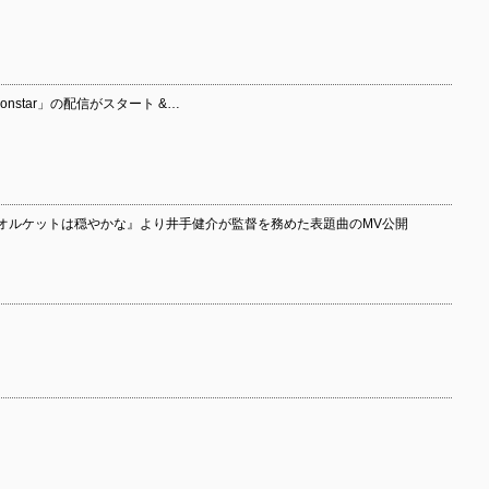
nstar」の配信がスタート &…
タオルケットは穏やかな』より井手健介が監督を務めた表題曲のMV公開