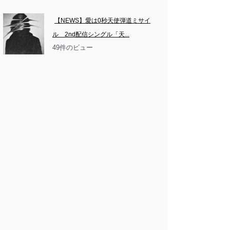
【NEWS】愛は0秒天使弾道ミサイ
ル　2nd配信シングル「天...
49件のビュー