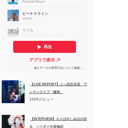
【LIVE REPORT】ぶっ恋呂百花　ワ
ンマンライブ「楯突...
143件のビュー
【INTERVIEW】もりばやしみほが語
る、ハイポジ今昔物語