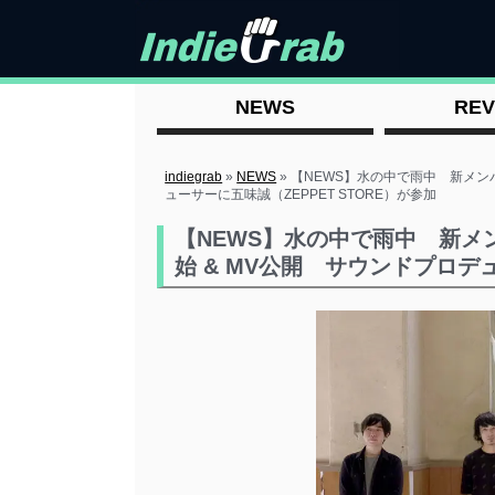
NEWS
REV
indiegrab
»
NEWS
»
【NEWS】水の中で雨中 新メン
ューサーに五味誠（ZEPPET STORE）が参加
【NEWS】水の中で雨中 新
始 & MV公開 サウンドプロデュ