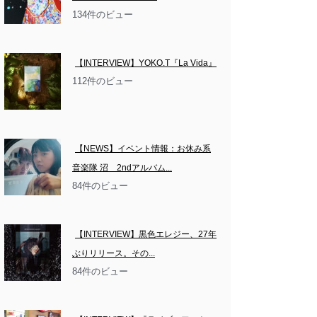
134件のビュー
【INTERVIEW】YOKO.T『La Vida』
112件のビュー
【NEWS】イベント情報：お休み系
音楽隊 沼　2ndアルバム...
84件のビュー
【INTERVIEW】黒色エレジー、27年
ぶりリリース。その...
84件のビュー