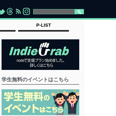
>
">
">
" >
P-LIST
学生無料のイベントはこちら