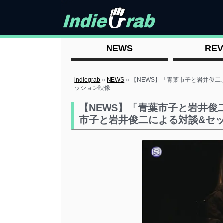
NEWS
REV
indiegrab
»
NEWS
»
【NEWS】「青葉市子と岩井俊
ッション映像
【NEWS】「青葉市子と岩井
市子と岩井俊二による対談&セ