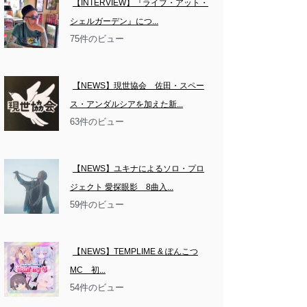
【INTERVIEW】『ライブ・アット・
シェルガーデン』につ...
75件のビュー
【NEWS】現世協会　佐田・スペー
ス・アンダルシアを加えた新...
63件のビュー
【NEWS】ユキナによるソロ・プロ
ジェクト 愛探眼影　8曲入...
59件のビュー
【NEWS】TEMPLIME & ぽんこつ
MC　初...
54件のビュー