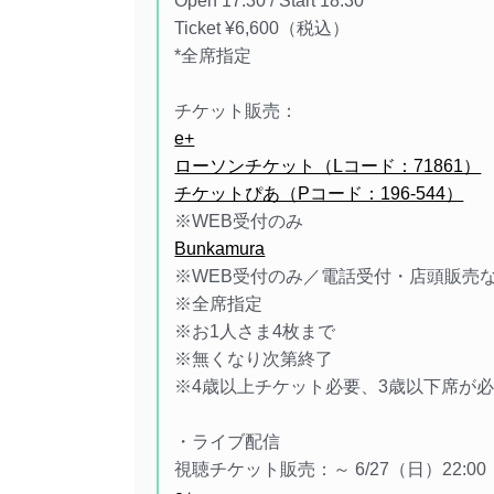
Open 17:30 / Start 18:30
Ticket ¥6,600（税込）
*全席指定
チケット販売：
e+
ローソンチケット（Lコード：71861）
チケットぴあ（Pコード：196-544）
※WEB受付のみ
Bunkamura
※WEB受付のみ／電話受付・店頭販売
※全席指定
※お1人さま4枚まで
※無くなり次第終了
※4歳以上チケット必要、3歳以下席が
・ライブ配信
視聴チケット販売：～ 6/27（日）22:00