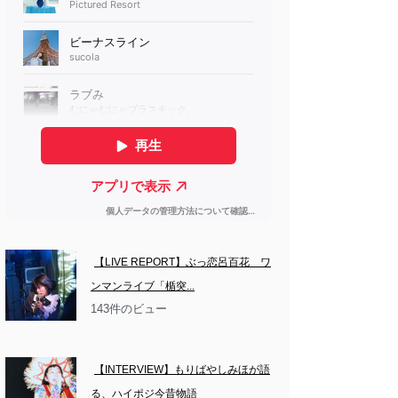
【LIVE REPORT】ぶっ恋呂百花　ワ
ンマンライブ「楯突...
143件のビュー
【INTERVIEW】もりばやしみほが語
る、ハイポジ今昔物語