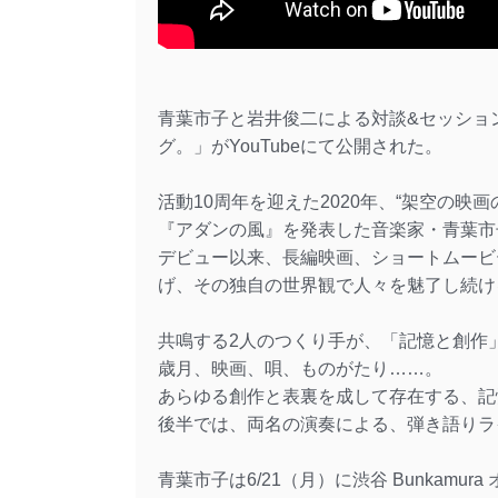
青葉市子と岩井俊二による対談&セッショ
グ。」がYouTubeにて公開された。
活動10周年を迎えた2020年、“架空の
『アダンの風』を発表した音楽家・青葉市
デビュー以来、長編映画、ショートムービ
げ、その独自の世界観で人々を魅了し続け
共鳴する2人のつくり手が、「記憶と創作
歳月、映画、唄、ものがたり……。
あらゆる創作と表裏を成して存在する、記
後半では、両名の演奏による、弾き語りラ
青葉市子は6/21（月）に渋谷 Bunkam