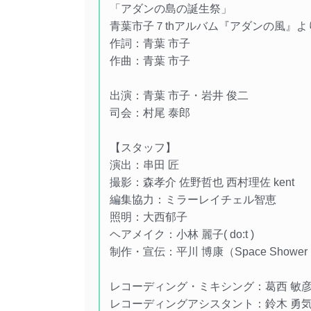
「アダンの島の誕生祭」
青葉市子７thアルバム『アダンの風』よ
作詞：青葉 市子
作曲：青葉 市子
出演：青葉 市子・岩井 俊二
司会：村尾 泰郎
【スタッフ】
演出：串田 匠
撮影：森孝介 佐野哲也 西村理佐 kent
編集協力：ミラーレイチェル智恵
照明：大西郁子
ヘアメイク：小林 麗子( do:t )
制作・宣伝：平川 博康（Space Shower Net
レコーディング・ミキシング：葛西 敏彦（stu
レコーディングアシスタント：鈴木 勇気（Oas