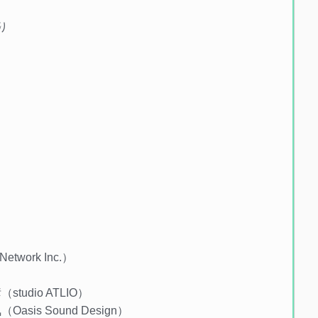
り
work Inc.）
dio ATLIO）
is Sound Design）