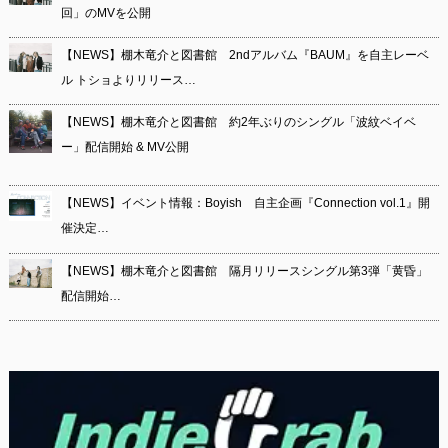
回」のMVを公開
【NEWS】棚木竜介と図書館 2ndアルバム『BAUM』を自主レーベ
ル トショよりリリース…
【NEWS】棚木竜介と図書館 約2年ぶりのシングル「波紋ベイベ
ー」配信開始 & MV公開
【NEWS】イベント情報：Boyish 自主企画『Connection vol.1』開
催決定…
【NEWS】棚木竜介と図書館 隔月リリースシングル第3弾「黄昏」
配信開始…