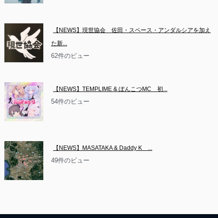
【NEWS】現世協会　佐田・スペース・アンダルシアを加え
た新...
62件のビュー
【NEWS】TEMPLIME & ぽんこつMC　初...
54件のビュー
【NEWS】MASATAKA & Daddy K　...
49件のビュー