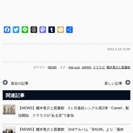
Facebook
Twitter
Line
Threads
Mastodon
Tumblr
Mixi
共
有
2021.4.24 12:00
カテゴリ：
NEWS
タグ：
folk rock
,
JAPAN
,
クララズ
,
棚木竜介と図書館
過去の記事
新しい記事
関連記事
【NEWS】棚木竜介と図書館 2ヶ月連続シングル第2弾「Camel」配
信開始 クララズが“ある音”で参加
【NEWS】棚木竜介と図書館 2ndアルバム『BAUM』より「最終