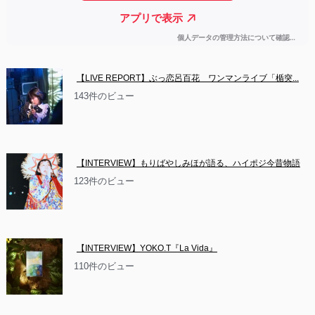
【LIVE REPORT】ぶっ恋呂百花　ワンマンライブ「楯突...
143件のビュー
【INTERVIEW】もりばやしみほが語る、ハイポジ今昔物語
123件のビュー
【INTERVIEW】YOKO.T『La Vida』
110件のビュー