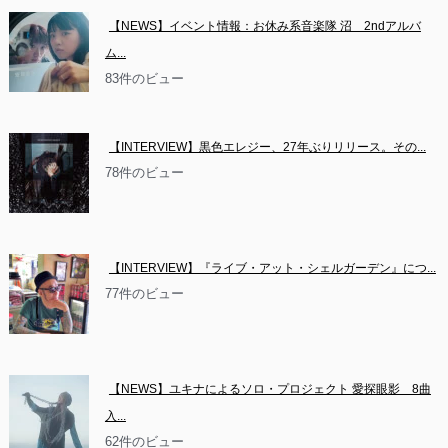
【NEWS】イベント情報：お休み系音楽隊 沼　2ndアルバ
ム...
83件のビュー
【INTERVIEW】黒色エレジー、27年ぶりリリース。その...
78件のビュー
【INTERVIEW】『ライブ・アット・シェルガーデン』につ...
77件のビュー
【NEWS】ユキナによるソロ・プロジェクト 愛探眼影　8曲
入...
62件のビュー