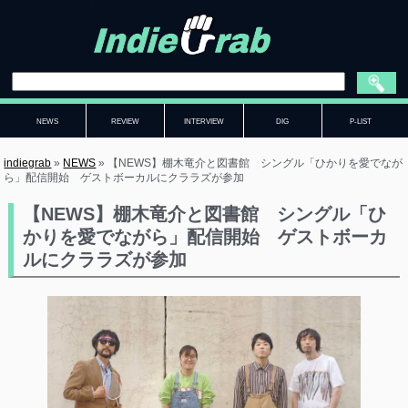
NEWS
REVIEW
INTERVIEW
DIG
P-LIST
indiegrab
»
NEWS
»
【NEWS】棚木竜介と図書館 シングル「ひかりを愛でなが
ら」配信開始 ゲストボーカルにクララズが参加
【NEWS】棚木竜介と図書館 シングル「ひ
かりを愛でながら」配信開始 ゲストボーカ
ルにクララズが参加