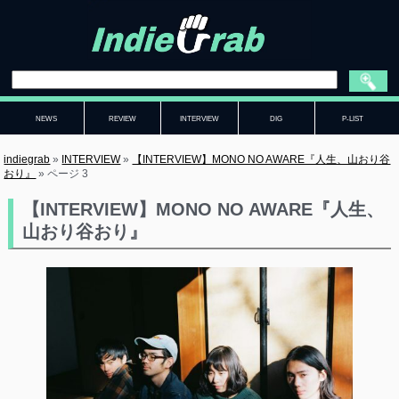
NEWS
REVIEW
INTERVIEW
DIG
P-LIST
indiegrab
»
INTERVIEW
»
【INTERVIEW】MONO NO AWARE『人生、山おり谷
おり』
»
ページ 3
【INTERVIEW】MONO NO AWARE『人生、
山おり谷おり』