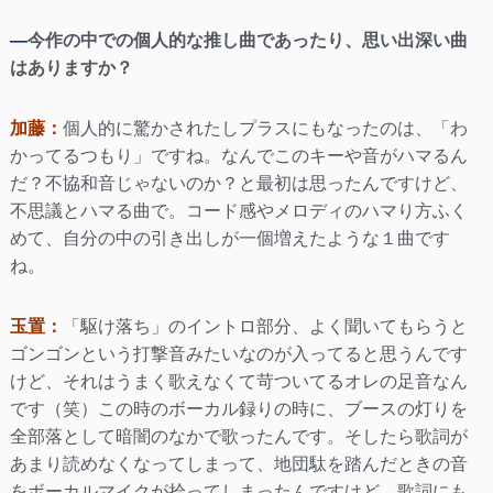
—
今作の中での個人的な推し曲であったり、思い出深い曲
はありますか？
加藤：
個人的に驚かされたしプラスにもなったのは、「わ
かってるつもり」ですね。なんでこのキーや音がハマるん
だ？不協和音じゃないのか？と最初は思ったんですけど、
不思議とハマる曲で。コード感やメロディのハマり方ふく
めて、自分の中の引き出しが一個増えたような１曲です
ね。
玉置：
「駆け落ち」のイントロ部分、よく聞いてもらうと
ゴンゴンという打撃音みたいなのが入ってると思うんです
けど、それはうまく歌えなくて苛ついてるオレの足音なん
です（笑）この時のボーカル録りの時に、ブースの灯りを
全部落として暗闇のなかで歌ったんです。そしたら歌詞が
あまり読めなくなってしまって、地団駄を踏んだときの音
をボーカルマイクが拾ってしまったんですけど、歌詞にも