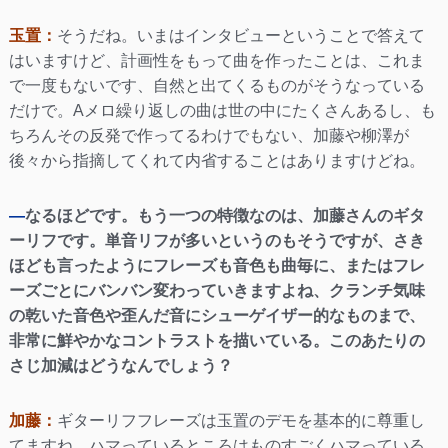
玉置：
そうだね。いまはインタビューということで答えて
はいますけど、計画性をもって曲を作ったことは、これま
で一度もないです、自然と出てくるものがそうなっている
だけで。Aメロ繰り返しの曲は世の中にたくさんあるし、も
ちろんその反発で作ってるわけでもない、加藤や柳澤が
後々から指摘してくれて内省することはありますけどね。
—
なるほどです。もう一つの特徴なのは、加藤さんのギタ
ーリフです。単音リフが多いというのもそうですが、さき
ほども言ったようにフレーズも音色も曲毎に、またはフレ
ーズごとにバンバン変わっていきますよね、クランチ気味
の乾いた音色や歪んだ音にシューゲイザー的なものまで、
非常に鮮やかなコントラストを描いている。このあたりの
さじ加減はどうなんでしょう？
加藤：
ギターリフフレーズは玉置のデモを基本的に尊重し
てますね、ハマっているところはものすごくハマっている