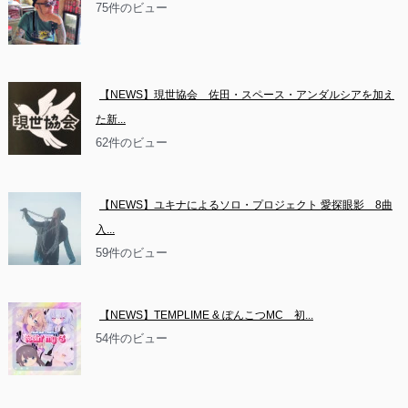
75件のビュー
【NEWS】現世協会　佐田・スペース・アンダルシアを加え
た新...
62件のビュー
【NEWS】ユキナによるソロ・プロジェクト 愛探眼影　8曲
入...
59件のビュー
【NEWS】TEMPLIME & ぽんこつMC　初...
54件のビュー