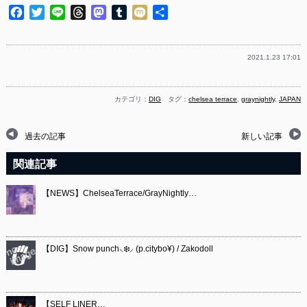
Facebook
Twitter
Line
Threads
Mastodon
Tumblr
Mixi
共
有
2021.1.23 17:01
カテゴリ：
DIG
タグ：
chelsea terrace
,
graynightly
,
JAPAN
過去の記事
新しい記事
関連記事
【NEWS】ChelseaTerrace/GrayNightly…
【DIG】Snow punch⸜❄️⸝ (p.citybo¥) / Zakodoll
【SELF LINER…