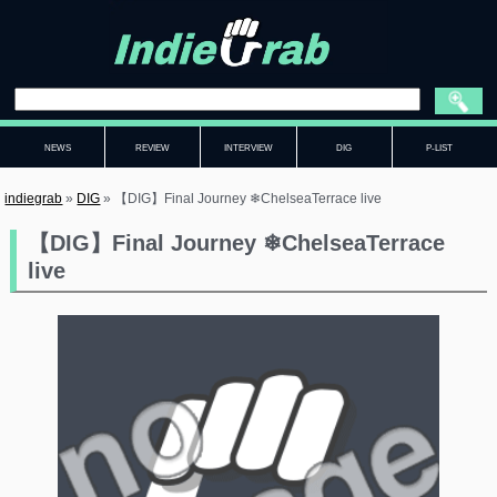
NEWS
REVIEW
INTERVIEW
DIG
P-LIST
indiegrab
»
DIG
»
【DIG】Final Journey ❄ChelseaTerrace live
【DIG】Final Journey ❄ChelseaTerrace
live