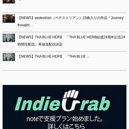
【NEWS】pedestrian（ペデストリアン）15曲入りの作品『Journey
thought…
【NEWS】THA BLUE HERB 「THA BLUE HERB結成24周年記念24
時間生配信」再放送配信決定
【NEWS】THA BLUE HERB 『THA BLUE…