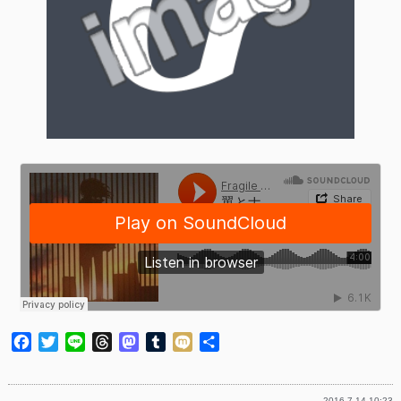
Facebook
Twitter
Line
Threads
Mastodon
Tumblr
Mixi
共
有
2016.7.14 10:23