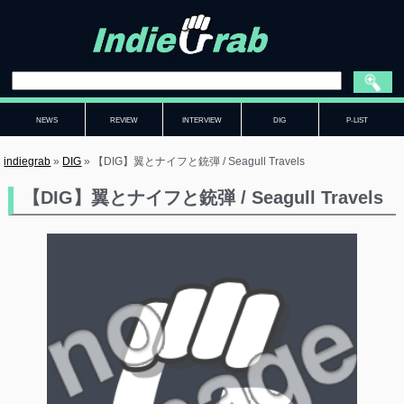
NEWS
REVIEW
INTERVIEW
DIG
P-LIST
indiegrab
»
DIG
»
【DIG】翼とナイフと銃弾 / Seagull Travels
【DIG】翼とナイフと銃弾 / Seagull Travels