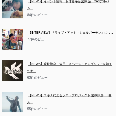
【NEWS】イベント情報：お休み系音楽隊 沼　2ndアルバ
ム...
84件のビュー
【INTERVIEW】『ライブ・アット・シェルガーデン』につ...
77件のビュー
【NEWS】現世協会　佐田・スペース・アンダルシアを加え
た新...
63件のビュー
【NEWS】ユキナによるソロ・プロジェクト 愛探眼影　8曲
入...
55件のビュー