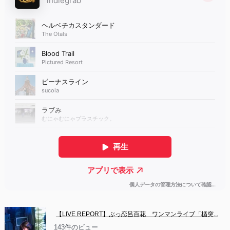
【LIVE REPORT】ぶっ恋呂百花　ワンマンライブ「楯突...
143件のビュー