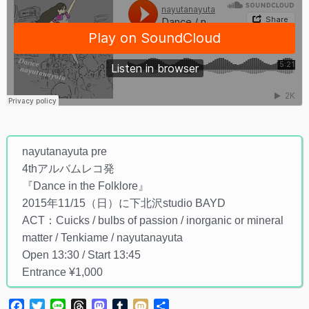
nayutanayuta pre
4thアルバムレコ発
『Dance in the Folklore』
2015年11/15（日）に下北沢studio BAYD
ACT：Cuicks / bulbs of passion / inorganic or mineral
matter / Tenkiame / nayutanayuta
Open 13:30 / Start 13:45
Entrance ¥1,000
Facebook
Twitter
Line
Threads
Mastodon
Tumblr
Mixi
共