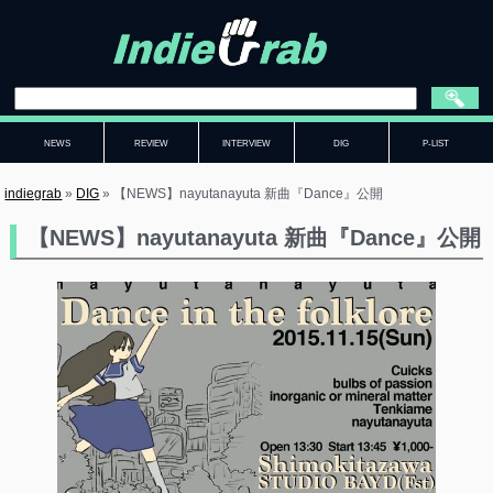
NEWS
REVIEW
INTERVIEW
DIG
P-LIST
indiegrab
»
DIG
»
【NEWS】nayutanayuta 新曲『Dance』公開
【NEWS】nayutanayuta 新曲『Dance』公開