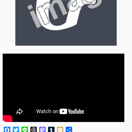
Facebook
Twitter
Line
Threads
Mastodon
Tumblr
Mixi
共