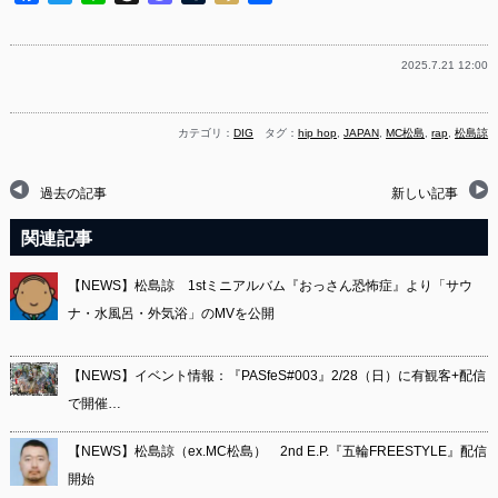
有
2025.7.21 12:00
カテゴリ：
DIG
タグ：
hip hop
,
JAPAN
,
MC松島
,
rap
,
松島諒
過去の記事
新しい記事
関連記事
【NEWS】松島諒 1stミニアルバム『おっさん恐怖症』より「サウ
ナ・水風呂・外気浴」のMVを公開
【NEWS】イベント情報：『PASfeS#003』2/28（日）に有観客+配信
で開催…
【NEWS】松島諒（ex.MC松島） 2nd E.P.『五輪FREESTYLE』配信
開始