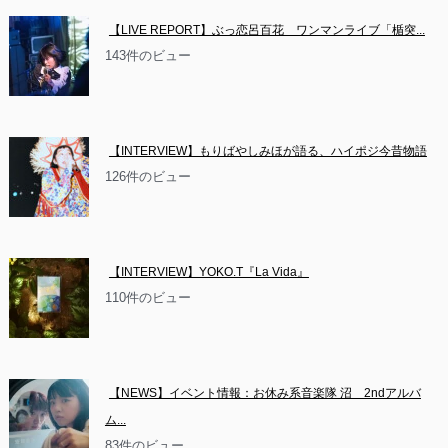
【LIVE REPORT】ぶっ恋呂百花　ワンマンライブ「楯突...
143件のビュー
【INTERVIEW】もりばやしみほが語る、ハイポジ今昔物語
126件のビュー
【INTERVIEW】YOKO.T『La Vida』
110件のビュー
【NEWS】イベント情報：お休み系音楽隊 沼　2ndアルバ
ム...
83件のビュー