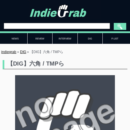
NEWS
REVIEW
INTERVIEW
DIG
P-LIST
indiegrab
»
DIG
»
【DIG】六角 / TMPら
【DIG】六角 / TMPら