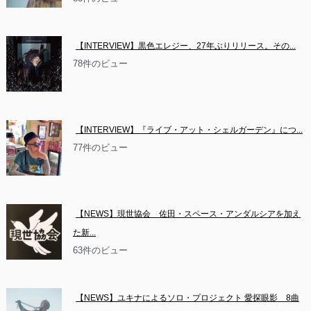
【INTERVIEW】黒色エレジー、27年ぶりリリース。その...
78件のビュー
【INTERVIEW】『ライブ・アット・シェルガーデン』につ...
77件のビュー
【NEWS】現世協会　佐田・スペース・アンダルシアを加え
た新...
63件のビュー
【NEWS】ユキナによるソロ・プロジェクト 愛探眼影　8曲