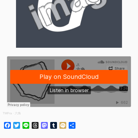
TMPra
·
六角
Facebook
Twitter
Line
Threads
Mastodon
Tumblr
Mixi
共
有