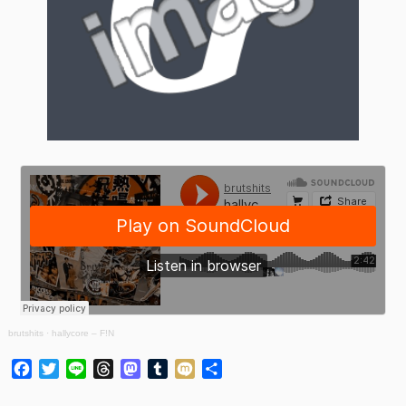
brutshits
·
hallycore – F!N
Facebook
Twitter
Line
Threads
Mastodon
Tumblr
Mixi
共
有