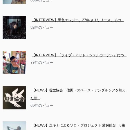
83件のビュー
【INTERVIEW】黒色エレジー、27年ぶりリリース。その...
82件のビュー
【INTERVIEW】『ライブ・アット・シェルガーデン』につ...
77件のビュー
【NEWS】現世協会　佐田・スペース・アンダルシアを加え
た新...
69件のビュー
【NEWS】ユキナによるソロ・プロジェクト 愛探眼影　8曲