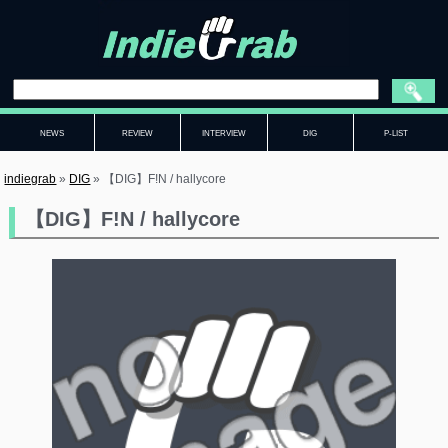
NEWS
REVIEW
INTERVIEW
DIG
P-LIST
indiegrab
»
DIG
»
【DIG】F!N / hallycore
【DIG】F!N / hallycore