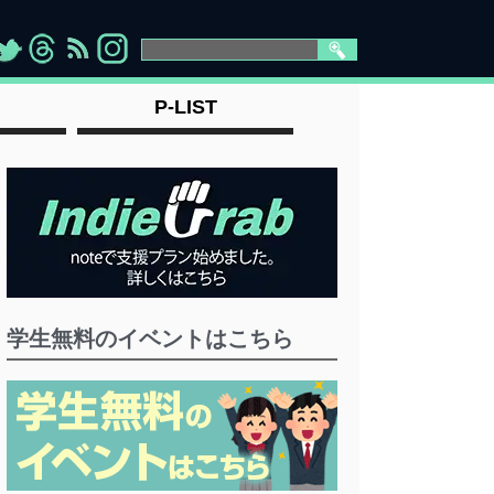
>
">
">
" >
P-LIST
学生無料のイベントはこちら