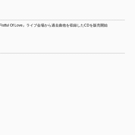
stful Of Love』ライブ会場から過去曲他を収録したCDを販売開始