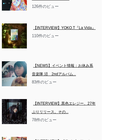
126件のビュー
【INTERVIEW】YOKO.T『La Vida』
110件のビュー
【NEWS】イベント情報：お休み系
音楽隊 沼　2ndアルバム...
83件のビュー
【INTERVIEW】黒色エレジー、27年
ぶりリリース。その...
78件のビュー