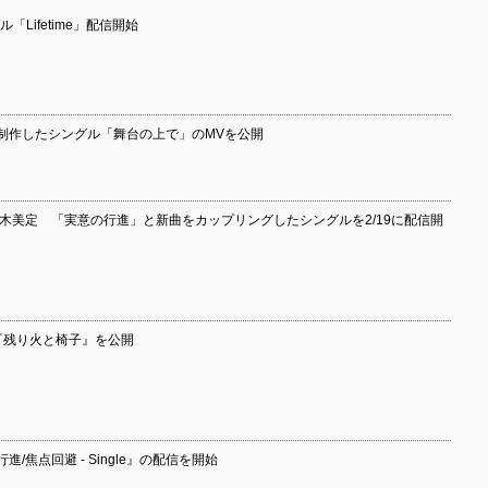
「Lifetime」配信開始
制作したシングル「舞台の上で」のMVを公開
松木美定 「実意の行進」と新曲をカップリングしたシングルを2/19に配信開
『残り火と椅子』を公開
/焦点回避 - Single』の配信を開始