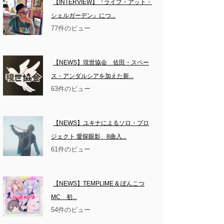
【INTERVIEW】『ライブ・アット・
シェルガーデン』につ...
77件のビュー
【NEWS】現世協会　佐田・スペー
ス・アンダルシアを加えた新...
63件のビュー
【NEWS】ユキナによるソロ・プロ
ジェクト 愛探眼影　8曲入...
61件のビュー
【NEWS】TEMPLIME & ぽんこつ
MC　初...
54件のビュー