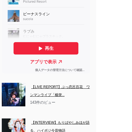
【LIVE REPORT】ぶっ恋呂百花　ワ
ンマンライブ「楯突...
143件のビュー
【INTERVIEW】もりばやしみほが語
る、ハイポジ今昔物語