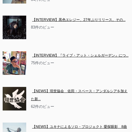
【INTERVIEW】黒色エレジー、27年ぶりリリース。その...
83件のビュー
【INTERVIEW】『ライブ・アット・シェルガーデン』につ...
75件のビュー
【NEWS】現世協会　佐田・スペース・アンダルシアを加え
た新...
62件のビュー
【NEWS】ユキナによるソロ・プロジェクト 愛探眼影　8曲