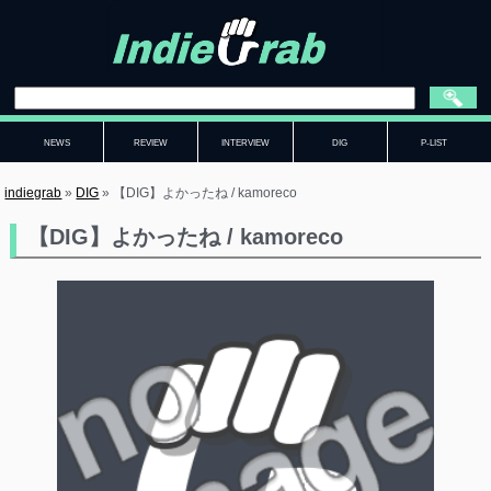
NEWS
REVIEW
INTERVIEW
DIG
P-LIST
indiegrab
»
DIG
»
【DIG】よかったね / kamoreco
【DIG】よかったね / kamoreco