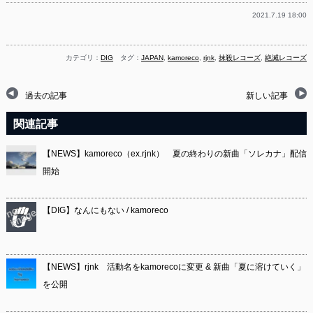
2021.7.19 18:00
カテゴリ：
DIG
タグ：
JAPAN
,
kamoreco
,
rjnk
,
抹殺レコーズ
,
絶滅レコーズ
過去の記事
新しい記事
関連記事
【NEWS】kamoreco（ex.rjnk） 夏の終わりの新曲「ソレカナ」配信
開始
【DIG】なんにもない / kamoreco
【NEWS】rjnk 活動名をkamorecoに変更 & 新曲「夏に溶けていく」
を公開