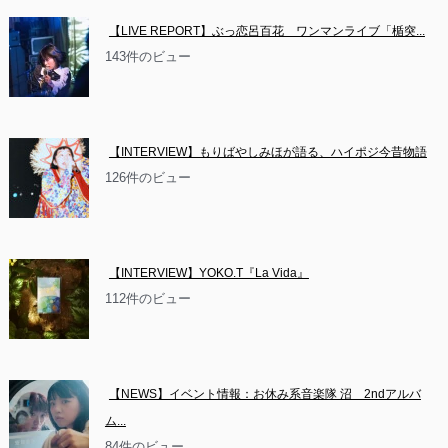
【LIVE REPORT】ぶっ恋呂百花　ワンマンライブ「楯突...
143件のビュー
【INTERVIEW】もりばやしみほが語る、ハイポジ今昔物語
126件のビュー
【INTERVIEW】YOKO.T『La Vida』
112件のビュー
【NEWS】イベント情報：お休み系音楽隊 沼　2ndアルバ
ム...
84件のビュー