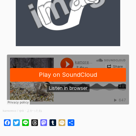
kamoreco / rjnk
·
よかったね
Facebook
Twitter
Line
Threads
Mastodon
Tumblr
Mixi
共
有