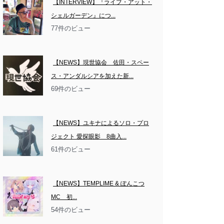
【INTERVIEW】『ライブ・アット・
シェルガーデン』につ...
77件のビュー
【NEWS】現世協会　佐田・スペー
ス・アンダルシアを加えた新...
69件のビュー
【NEWS】ユキナによるソロ・プロ
ジェクト 愛探眼影　8曲入...
61件のビュー
【NEWS】TEMPLIME & ぽんこつ
MC　初...
54件のビュー