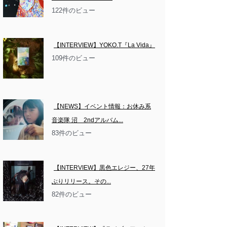
122件のビュー
【INTERVIEW】YOKO.T『La Vida』
109件のビュー
【NEWS】イベント情報：お休み系
音楽隊 沼　2ndアルバム...
83件のビュー
【INTERVIEW】黒色エレジー、27年
ぶりリリース。その...
82件のビュー