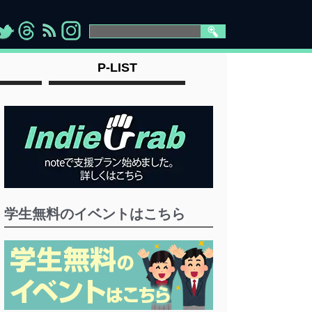
>
">
">
" >
P-LIST
学生無料のイベントはこちら