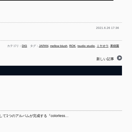
2021.6.26 17:36
カテゴリ：
DIG
タグ：
JAPAN
,
mellow blush
,
ROK
,
tsudio studio
,
ミヤオウ
,
果樹園
新しい記事
連結して1つのアルバムが完成する『colorless…