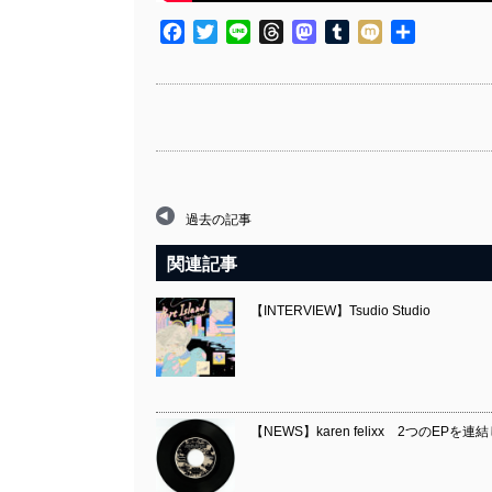
Facebook
Twitter
Line
Threads
Mastodon
Tumblr
Mixi
共
有
過去の記事
関連記事
【INTERVIEW】Tsudio Studio
【NEWS】karen felixx 2つのEPを