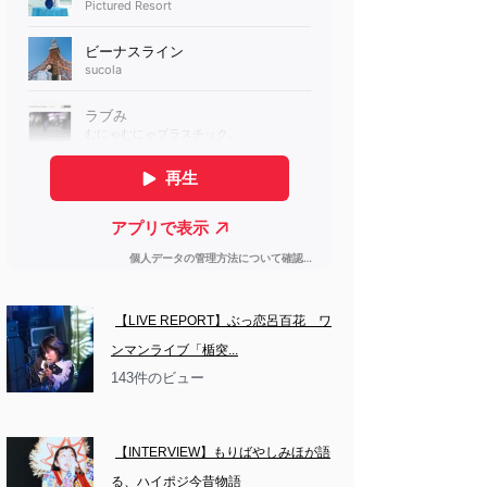
【LIVE REPORT】ぶっ恋呂百花　ワ
ンマンライブ「楯突...
143件のビュー
【INTERVIEW】もりばやしみほが語
る、ハイポジ今昔物語