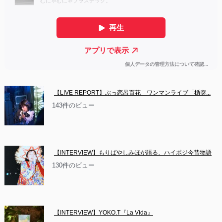
【LIVE REPORT】ぶっ恋呂百花　ワンマンライブ「楯突...
143件のビュー
【INTERVIEW】もりばやしみほが語る、ハイポジ今昔物語
130件のビュー
【INTERVIEW】YOKO.T『La Vida』