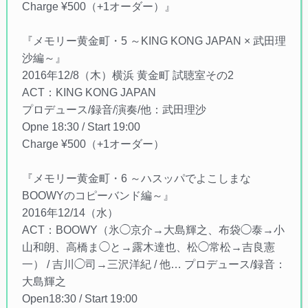
Charge ¥500（+1オーダー）』
『メモリー黄金町・5 ～KING KONG JAPAN × 武田理
沙編～』
2016年12/8（木）横浜 黄金町 試聴室その2
ACT：KING KONG JAPAN
プロデュース/録音/演奏/他：武田理沙
Opne 18:30 / Start 19:00
Charge ¥500（+1オーダー）
『メモリー黄金町・6 ～ハスッパでよこしまな
BOOWYのコピーバンド編～』
2016年12/14（水）
ACT：BOOWY（氷◯京介→大島輝之、布袋◯泰→小
山和朗、高橋ま◯と→露木達也、松◯常松→吉良憲
一） / 吉川◯司→三沢洋紀 / 他… プロデュース/録音：
大島輝之
Open18:30 / Start 19:00