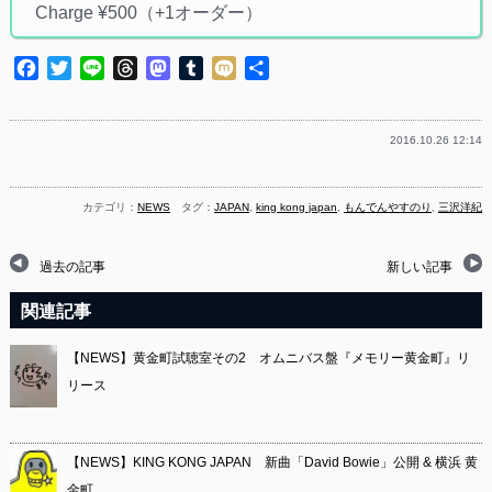
Charge ¥500（+1オーダー）
Facebook
Twitter
Line
Threads
Mastodon
Tumblr
Mixi
共
有
2016.10.26 12:14
カテゴリ：
NEWS
タグ：
JAPAN
,
king kong japan
,
もんでんやすのり
,
三沢洋紀
過去の記事
新しい記事
関連記事
【NEWS】黄金町試聴室その2 オムニバス盤『メモリー黄金町』リ
リース
【NEWS】KING KONG JAPAN 新曲「David Bowie」公開 & 横浜 黄
金町…