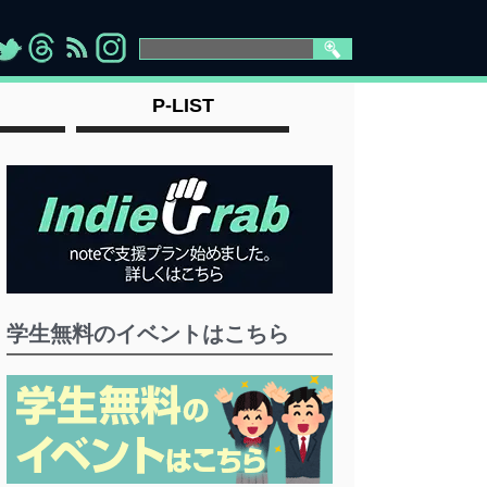
>
">
">
" >
P-LIST
学生無料のイベントはこちら