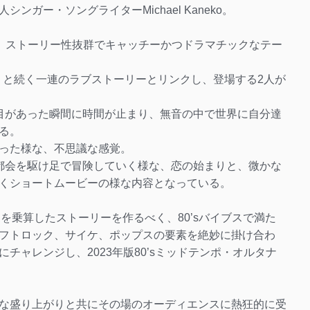
ガー・ソングライターMichael Kaneko。
ea」に続き、ストーリー性抜群でキャッチーかつドラマチックなテー
ced tea」と続く一連のラブストーリーとリンクし、登場する2人が
目があった瞬間に時間が止まり、無音の中で世界に自分達
る。
った様な、不思議な感覚。
都会を駆け足で冒険していく様な、恋の始まりと、微かな
くショートムービーの様な内容となっている。
憶と愛を乗算したストーリーを作るべく、80’sバイブスで満た
フトロック、サイケ、ポップスの要素を絶妙に掛け合わ
チャレンジし、2023年版80’sミッドテンポ・オルタナ
な盛り上がりと共にその場のオーディエンスに熱狂的に受