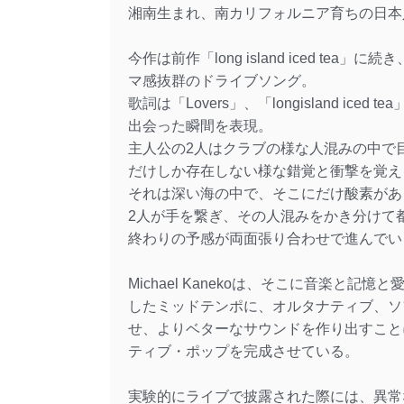
湘南生まれ、南カリフォルニア育ちの日本人シン
今作は前作「long island iced t
マ感抜群のドライブソング。
歌詞は「Lovers」、「longisland i
出会った瞬間を表現。
主人公の2人はクラブの様な人混みの中で
だけしか存在しない様な錯覚と衝撃を覚え
それは深い海の中で、そこにだけ酸素があ
2人が手を繋ぎ、その人混みをかき分けて
終わりの予感が両面張り合わせで進んでい
Michael Kanekoは、そこに音楽と記
したミッドテンポに、オルタナティブ、ソ
せ、よりベターなサウンドを作り出すことに
ティブ・ポップを完成させている。
実験的にライブで披露された際には、異常