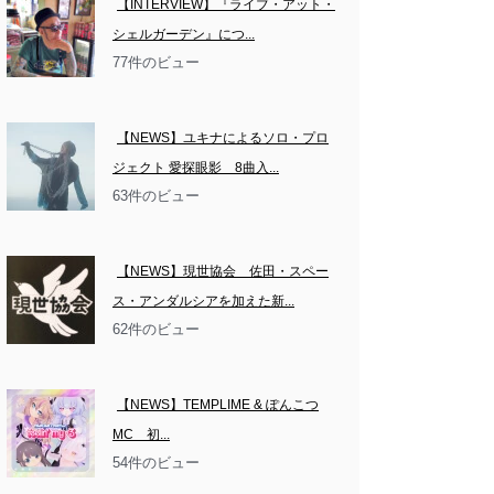
【INTERVIEW】『ライブ・アット・
シェルガーデン』につ...
77件のビュー
【NEWS】ユキナによるソロ・プロ
ジェクト 愛探眼影　8曲入...
63件のビュー
【NEWS】現世協会　佐田・スペー
ス・アンダルシアを加えた新...
62件のビュー
【NEWS】TEMPLIME & ぽんこつ
MC　初...
54件のビュー