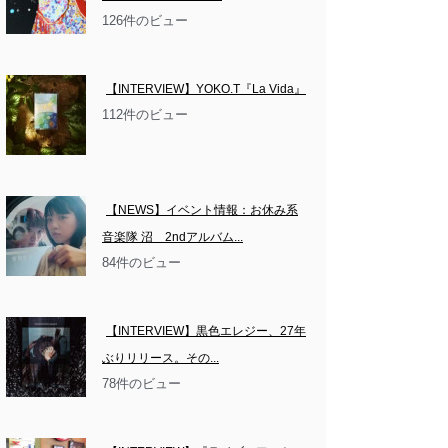
126件のビュー
【INTERVIEW】YOKO.T『La Vida』
112件のビュー
【NEWS】イベント情報：お休み系
音楽隊 沼　2ndアルバム...
84件のビュー
【INTERVIEW】黒色エレジー、27年
ぶりリリース。その...
78件のビュー