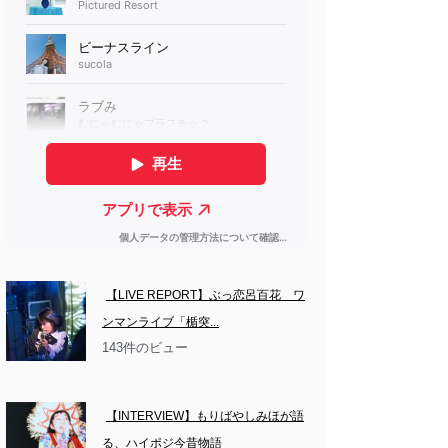
【LIVE REPORT】ぶっ恋呂百花　ワ
ンマンライブ「楯突...
143件のビュー
【INTERVIEW】もりばやしみほが語
る、ハイポジ今昔物語