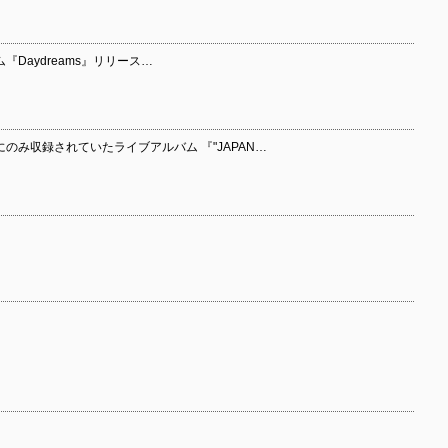
ルバム『Daydreams』リリース…
限定版にのみ収録されていたライブアルバム 『"JAPAN…