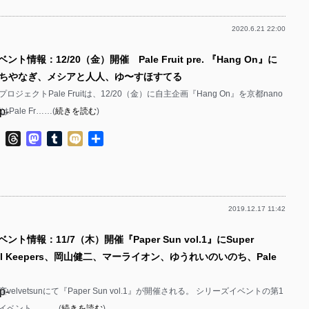
p-
p-
2020.6.21 22:00
p-
p-
p-
ント情報：12/20（金）開催 Pale Fruit pre. 『Hang On』に
p-
p-
p-
e、いちやなぎ、メシアと人人、ゆ〜すほすてる
p-
p-
ジェクトPale Fruitは、12/20（金）に自主企画『Hang On』を京都nano
p-
Pale Fr……(
続きを読む
)
p-
p-
p-
ok
ter
Line
Threads
Mastodon
Tumblr
Mixi
共
p-
p-
有
p-
p-
p-
p-
p-
2019.12.17 11:42
p-
p-
p-
ント情報：11/7（木）開催『Paper Sun vol.1』にSuper
p-
p-
p-
Goal Keepers、岡山健二、マーライオン、ゆうれいのいのち、Pale
p-
p-
p-
p-
窪velvetsunにて『Paper Sun vol.1』が開催される。 シリーズイベントの第1
p-
p-
イベント。 ……(
続きを読む
)