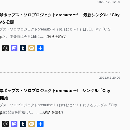
2022.7.29 12:00
p-
録ポップス・ソロプロジェクトoremuto〜! 最新シングル「City
p-
MVを公開
p-
ス・ソロプロジェクトoremuto〜!（おれむと〜！）は5日、MV「City
p-
公開した。 本楽曲は今月1日に……(
続きを読む
)
p-
ok
ter
Line
Threads
Mastodon
Tumblr
Mixi
共
有
p-
p-
2021.6.5 20:00
p-
録ポップス・ソロプロジェクトoremuto〜! シングル「City
p-
信開始
p-
ス・ソロプロジェクトoremuto〜!（おれむと〜！）によるシングル「City
p-
本日1日に配信を開始した。 ……(
続きを読む
)
p-
p-
ok
ter
Line
Threads
Mastodon
Tumblr
Mixi
共