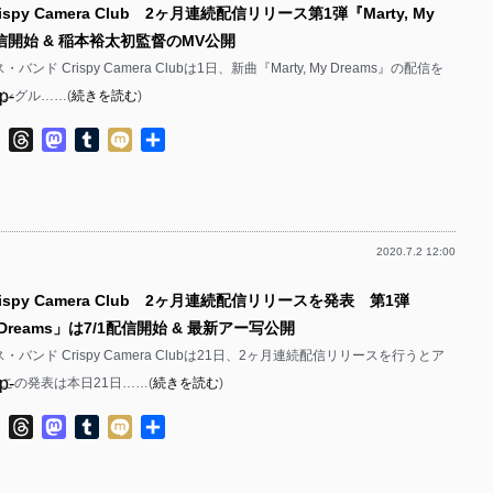
ispy Camera Club 2ヶ月連続配信リリース第1弾『Marty, My
p-
p-
配信開始 & 稲本裕太初監督のMV公開
p-
p-
ンド Crispy Camera Clubは1日、新曲『Marty, My Dreams』の配信を
p-
シングル……(
続きを読む
)
p-
p-
p-
ok
ter
Line
Threads
Mastodon
Tumblr
Mixi
共
p-
有
p-
p-
p-
p-
2020.7.2 12:00
p-
p-
p-
ispy Camera Club 2ヶ月連続配信リリースを発表 第1弾
p-
p-
My Dreams」は7/1配信開始 & 最新アー写公開
p-
p-
バンド Crispy Camera Clubは21日、2ヶ月連続配信リリースを行うとア
p-
この発表は本日21日……(
続きを読む
)
p-
p-
p-
ok
ter
Line
Threads
Mastodon
Tumblr
Mixi
共
p-
p-
有
p-
p-