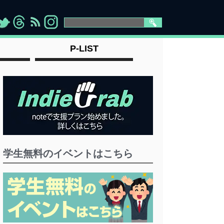
>
">
">
" >
P-LIST
学生無料のイベントはこちら