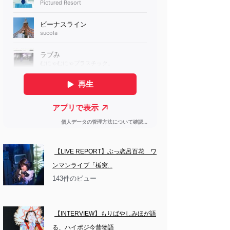
【LIVE REPORT】ぶっ恋呂百花　ワ
ンマンライブ「楯突...
143件のビュー
【INTERVIEW】もりばやしみほが語
る、ハイポジ今昔物語