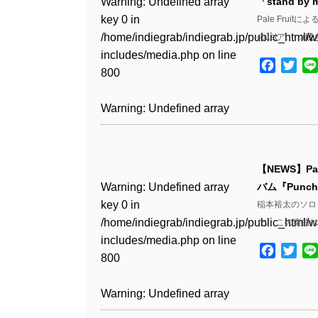
Warning
: Undefined array
「stand b
key 0 in
Pale Fruitに
Warning
: Undefined array
/home/indiegrab/indiegrab.jp/public_html/w
の1stア……(
続
key 1 in
includes/media.php
on line
/home/indiegrab/indiegrab.jp/public_html/w
Facebo
Twit
800
includes/media.php
on line
806
Warning
: Undefined array
key 0 in
Warning
: Undefined array
/home/indiegrab/indiegrab.jp/public_html/w
key 0 in
includes/media.php
on line
【NEWS】P
/home/indiegrab/indiegrab.jp/public_html/w
806
Warning
: Undefined array
バム『Punch
includes/media.php
on line
key 0 in
稲本裕太のソロ・
808
Warning
: Undefined array
/home/indiegrab/indiegrab.jp/public_html/w
た。 この楽曲は
key 1 in
includes/media.php
on line
Warning
: Undefined array
/home/indiegrab/indiegrab.jp/public_html/w
Facebo
Twit
800
key 1 in
includes/media.php
on line
/home/indiegrab/indiegrab.jp/public_html/w
806
Warning
: Undefined array
includes/media.php
on line
key 0 in
808