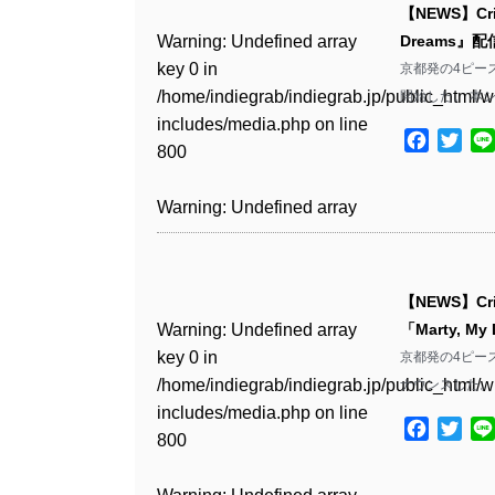
includes/media.php
on line
Warning
: Undefined array
includes/media.php
on line
Warning
: Undefined array
【NEWS】Cr
/home/indiegrab/indiegrab.jp/public_html/w
/home/indiegrab/indiegrab.jp/public_html/w
806
key 0 in
806
key 0 in
Warning
: Undefined array
Dreams』
includes/media.php
on line
Warning
: Undefined array
includes/media.php
on line
Warning
: Undefined array
/home/indiegrab/indiegrab.jp/public_html/w
/home/indiegrab/indiegrab.jp/public_html/w
key 0 in
京都発の4ピース・バ
808
key 0 in
808
key 0 in
Warning
: Undefined array
includes/media.php
on line
Warning
: Undefined array
includes/media.php
on line
/home/indiegrab/indiegrab.jp/public_html/w
開始した。 本
/home/indiegrab/indiegrab.jp/public_html/w
/home/indiegrab/indiegrab.jp/public_html/w
key 1 in
811
key 1 in
811
includes/media.php
on line
Warning
: Undefined array
includes/media.php
on line
Warning
: Undefined array
includes/media.php
on line
/home/indiegrab/indiegrab.jp/public_html/w
Facebo
Twit
/home/indiegrab/indiegrab.jp/public_html/w
800
key 1 in
800
key 1 in
828
includes/media.php
on line
Warning
: Undefined array
includes/media.php
on line
Warning
: Undefined array
/home/indiegrab/indiegrab.jp/public_html/w
/home/indiegrab/indiegrab.jp/public_html/w
806
key 1 in
806
key 1 in
Warning
: Undefined array
includes/media.php
on line
Warning
: Undefined array
includes/media.php
on line
Warning
: Undefined array
/home/indiegrab/indiegrab.jp/public_html/w
/home/indiegrab/indiegrab.jp/public_html/w
key 0 in
808
key 0 in
808
key 1 in
Warning
: Undefined array
includes/media.php
on line
Warning
: Undefined array
includes/media.php
on line
/home/indiegrab/indiegrab.jp/public_html/w
/home/indiegrab/indiegrab.jp/public_html/w
/home/indiegrab/indiegrab.jp/public_html/w
key 0 in
811
key 0 in
811
includes/media.php
on line
Warning
: Undefined array
includes/media.php
on line
Warning
: Undefined array
【NEWS】Cr
includes/media.php
on line
/home/indiegrab/indiegrab.jp/public_html/w
/home/indiegrab/indiegrab.jp/public_html/w
806
key 0 in
806
key 0 in
Warning
: Undefined array
「Marty, 
829
includes/media.php
on line
Warning
: Undefined array
includes/media.php
on line
Warning
: Undefined array
/home/indiegrab/indiegrab.jp/public_html/w
/home/indiegrab/indiegrab.jp/public_html/w
key 0 in
京都発の4ピース・
808
key 0 in
808
key 0 in
Warning
: Undefined array
includes/media.php
on line
Warning
: Undefined array
includes/media.php
on line
/home/indiegrab/indiegrab.jp/public_html/w
Warning
: Undefined array
ナウンスした。 
/home/indiegrab/indiegrab.jp/public_html/w
/home/indiegrab/indiegrab.jp/public_html/w
key 1 in
811
key 1 in
811
includes/media.php
on line
key 0 in
Warning
: Undefined array
includes/media.php
on line
Warning
: Undefined array
includes/media.php
on line
/home/indiegrab/indiegrab.jp/public_html/w
Facebo
Twit
/home/indiegrab/indiegrab.jp/public_html/w
800
/home/indiegrab/indiegrab.jp/public_html/w
key 1 in
800
key 1 in
800
includes/media.php
on line
Warning
: Undefined array
includes/media.php
on line
Warning
: Undefined array
includes/media.php
on line
/home/indiegrab/indiegrab.jp/public_html/w
/home/indiegrab/indiegrab.jp/public_html/w
806
key 1 in
806
key 1 in