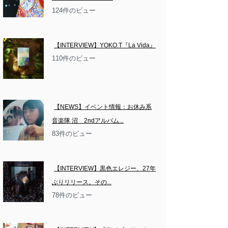
124件のビュー
【INTERVIEW】YOKO.T『La Vida』
110件のビュー
【NEWS】イベント情報：お休み系
音楽隊 沼　2ndアルバム...
83件のビュー
【INTERVIEW】黒色エレジー、27年
ぶりリリース。その...
78件のビュー