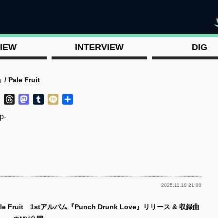
"
IEW
INTERVIEW
DIG
Pale Fruit
ok
ter
Line
Threads
Mastodon
Tumblr
Mixi
共
有
p-
2025.11.18 21:00
p-
e Fruit 1stアルバム『Punch Drunk Love』リリース & 収録曲