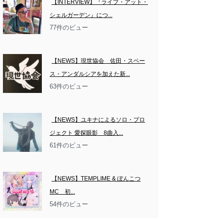
【INTERVIEW】『ライブ・アット・
シェルガーデン』につ...
77件のビュー
【NEWS】現世協会　佐田・スペー
ス・アンダルシアを加えた新...
63件のビュー
【NEWS】ユキナによるソロ・プロ
ジェクト 愛探眼影　8曲入...
61件のビュー
【NEWS】TEMPLIME & ぽんこつ
MC　初...
54件のビュー