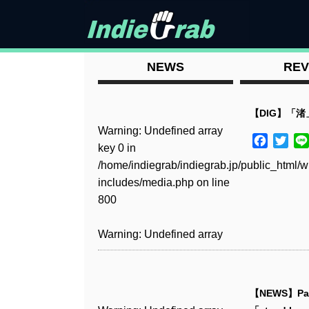
NEWS
REV
【DIG】「渚」/ 
Warning
: Undefined array
Facebo
Twit
key 0 in
/home/indiegrab/indiegrab.jp/public_html/w
includes/media.php
on line
800
Warning
: Undefined array
key 0 in
/home/indiegrab/indiegrab.jp/public_html/w
includes/media.php
on line
【NEWS】Pal
806