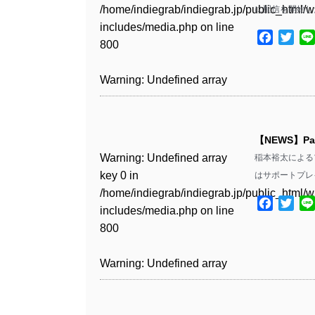
Warning
: Undefined array
includes/media.php
on line
Warning
: Undefined array
/home/indiegrab/indiegrab.jp/public_html/w
に配信を開始し
/home/indiegrab/indiegrab.jp/public_html/w
key 1 in
811
key 1 in
includes/media.php
on line
Warning
: Undefined array
includes/media.php
on line
Warning
: Undefined array
/home/indiegrab/indiegrab.jp/public_html/w
Facebo
Twit
/home/indiegrab/indiegrab.jp/public_html/w
800
key 1 in
800
key 1 in
includes/media.php
on line
Warning
: Undefined array
includes/media.php
on line
/home/indiegrab/indiegrab.jp/public_html/w
/home/indiegrab/indiegrab.jp/public_html/w
806
key 1 in
806
Warning
: Undefined array
includes/media.php
on line
Warning
: Undefined array
includes/media.php
on line
/home/indiegrab/indiegrab.jp/public_html/w
key 0 in
808
key 0 in
808
Warning
: Undefined array
includes/media.php
on line
Warning
: Undefined array
/home/indiegrab/indiegrab.jp/public_html/w
/home/indiegrab/indiegrab.jp/public_html/w
key 0 in
811
key 0 in
includes/media.php
on line
Warning
: Undefined array
includes/media.php
on line
Warning
: Undefined array
【NEWS】P
/home/indiegrab/indiegrab.jp/public_html/w
/home/indiegrab/indiegrab.jp/public_html/w
806
key 0 in
806
key 0 in
Warning
: Undefined array
稲本裕太によるプ
includes/media.php
on line
Warning
: Undefined array
includes/media.php
on line
/home/indiegrab/indiegrab.jp/public_html/w
/home/indiegrab/indiegrab.jp/public_html/w
key 0 in
はサポートプレ
808
key 0 in
808
Warning
: Undefined array
includes/media.php
on line
Warning
: Undefined array
includes/media.php
on line
/home/indiegrab/indiegrab.jp/public_html/w
/home/indiegrab/indiegrab.jp/public_html/w
key 1 in
Facebo
Twit
811
key 1 in
811
includes/media.php
on line
Warning
: Undefined array
includes/media.php
on line
Warning
: Undefined array
/home/indiegrab/indiegrab.jp/public_html/w
/home/indiegrab/indiegrab.jp/public_html/w
800
key 1 in
800
key 1 in
includes/media.php
on line
Warning
: Undefined array
includes/media.php
on line
Warning
: Undefined array
/home/indiegrab/indiegrab.jp/public_html/w
/home/indiegrab/indiegrab.jp/public_html/w
806
key 1 in
806
key 1 in
Warning
: Undefined array
includes/media.php
on line
Warning
: Undefined array
includes/media.php
on line
/home/indiegrab/indiegrab.jp/public_html/w
/home/indiegrab/indiegrab.jp/public_html/w
key 0 in
808
key 0 in
808
Warning
: Undefined array
includes/media.php
on line
Warning
: Undefined array
includes/media.php
on line
/home/indiegrab/indiegrab.jp/public_html/w
/home/indiegrab/indiegrab.jp/public_html/w
key 0 in
811
key 0 in
811