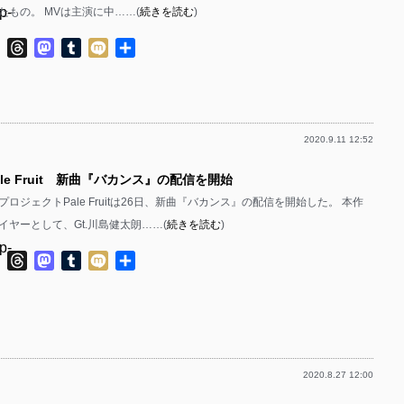
p-
たもの。 MVは主演に中……(
続きを読む
)
p-
p-
ok
ter
Line
Threads
Mastodon
Tumblr
Mixi
共
p-
有
p-
p-
p-
2020.9.11 12:52
p-
p-
ale Fruit 新曲『バカンス』の配信を開始
p-
p-
ロジェクトPale Fruitは26日、新曲『バカンス』の配信を開始した。 本作
p-
p-
イヤーとして、Gt.川島健太朗……(
続きを読む
)
p-
p-
ok
ter
Line
Threads
Mastodon
Tumblr
Mixi
共
有
p-
p-
p-
p-
p-
p-
2020.8.27 12:00
p-
p-