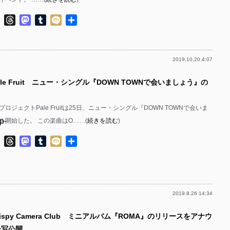
p-
p-
p-
ok
ter
Line
Threads
Mastodon
Tumblr
Mixi
共
p-
p-
有
p-
p-
p-
2019.10.20 4:07
p-
p-
p-
ale Fruit ニュー・シングル『DOWN TOWNで会いましょう』の
p-
p-
p-
p-
p-
ロジェクトPale Fruitは25日、ニュー・シングル『DOWN TOWNで会いま
p-
p-
を開始した。 この楽曲はO……(
続きを読む
)
p-
p-
p-
ok
ter
Line
Threads
Mastodon
Tumblr
Mixi
共
p-
p-
有
p-
p-
p-
p-
p-
p-
2019.8.26 14:34
p-
p-
p-
rispy Camera Club ミニアルバム『ROMA』のリリースをアナウ
p-
p-
p-
ー写公開