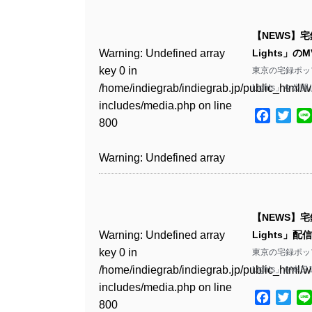
Warning
: Undefined array
/home/indiegrab/indiegrab.jp/public_html/w
key 0 in
includes/media.php
on line
Warning
: Undefined array
【NEWS】宅
/home/indiegrab/indiegrab.jp/public_html/w
806
key 0 in
Warning
: Undefined array
Lights」の
includes/media.php
on line
/home/indiegrab/indiegrab.jp/public_html/w
key 0 in
東京の宅録ポップ
808
Warning
: Undefined array
includes/media.php
on line
/home/indiegrab/indiegrab.jp/public_html/w
Lights」を
key 1 in
811
includes/media.php
on line
Warning
: Undefined array
/home/indiegrab/indiegrab.jp/public_html/w
Facebo
Twit
800
key 1 in
includes/media.php
on line
Warning
: Undefined array
/home/indiegrab/indiegrab.jp/public_html/w
806
key 1 in
Warning
: Undefined array
includes/media.php
on line
/home/indiegrab/indiegrab.jp/public_html/w
key 0 in
808
Warning
: Undefined array
includes/media.php
on line
/home/indiegrab/indiegrab.jp/public_html/w
key 0 in
811
includes/media.php
on line
Warning
: Undefined array
【NEWS】宅
/home/indiegrab/indiegrab.jp/public_html/w
806
key 0 in
Warning
: Undefined array
Lights」配
includes/media.php
on line
Warning
: Undefined array
/home/indiegrab/indiegrab.jp/public_html/w
key 0 in
東京の宅録ポップ
808
key 0 in
Warning
: Undefined array
includes/media.php
on line
/home/indiegrab/indiegrab.jp/public_html/w
Lights」が
/home/indiegrab/indiegrab.jp/public_html/w
key 1 in
811
includes/media.php
on line
Warning
: Undefined array
includes/media.php
on line
/home/indiegrab/indiegrab.jp/public_html/w
Facebo
Twit
800
key 1 in
800