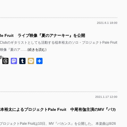
有
p-
p-
2021.6.1 18:00
p-
p-
ale Fruit ライブ映像『夏のアナーキー』を公開
p-
mera Clubのギタリストとしても活動する稲本裕太のソロ・プロジェクトPale Fruit
p-
ブ映像『夏のア……(
続きを読む
)
p-
p-
ok
ter
Line
Threads
Mastodon
Tumblr
Mixi
共
有
p-
p-
p-
p-
2021.1.17 12:00
p-
p-
稲本裕太によるプロジェクトPale Fruit 中尾有伽主演のMV『バカ
p-
p-
p-
ロジェクトPale Fruitは10日、MV『バカンス』を公開した。 本楽曲は8/26