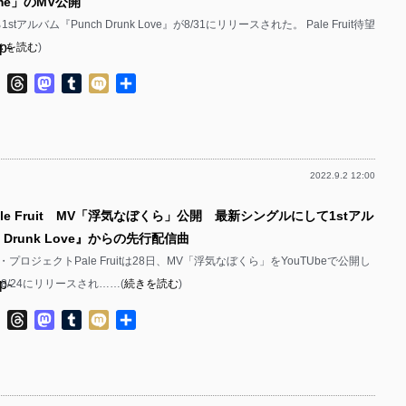
y me」のMV公開
よる1stアルバム『Punch Drunk Love』が8/31にリリースされた。 Pale Fruit待望
p-
きを読む
)
p-
ok
ter
Line
Threads
Mastodon
Tumblr
Mixi
共
有
2022.9.2 12:00
p-
ale Fruit MV「浮気なぼくら」公開 最新シングルにして1stアル
p-
 Drunk Love』からの先行配信曲
プロジェクトPale Fruitは28日、MV「浮気なぼくら」をYouTUbeで公開し
p-
8/24にリリースされ……(
続きを読む
)
p-
ok
ter
Line
Threads
Mastodon
Tumblr
Mixi
共
有
p-