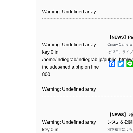
includes/media.php
on line
Warning
: Undefined array
/home/indiegrab/indiegrab.jp/public_html/w
806
key 1 in
Warning
: Undefined array
includes/media.php
on line
Warning
: Undefined array
/home/indiegrab/indiegrab.jp/public_html/w
key 0 in
808
key 0 in
Warning
: Undefined array
includes/media.php
on line
/home/indiegrab/indiegrab.jp/public_html/w
/home/indiegrab/indiegrab.jp/public_html/w
key 0 in
811
includes/media.php
on line
Warning
: Undefined array
includes/media.php
on line
【NEWS】P
/home/indiegrab/indiegrab.jp/public_html/w
806
key 0 in
806
Warning
: Undefined array
Crispy Ca
includes/media.php
on line
Warning
: Undefined array
/home/indiegrab/indiegrab.jp/public_html/w
key 0 in
は13日、ライ
808
key 0 in
Warning
: Undefined array
includes/media.php
on line
Warning
: Undefined array
/home/indiegrab/indiegrab.jp/public_html/w
/home/indiegrab/indiegrab.jp/public_html/w
key 1 in
Facebo
Twit
811
key 1 in
includes/media.php
on line
Warning
: Undefined array
includes/media.php
on line
/home/indiegrab/indiegrab.jp/public_html/w
/home/indiegrab/indiegrab.jp/public_html/w
800
key 1 in
800
includes/media.php
on line
Warning
: Undefined array
includes/media.php
on line
/home/indiegrab/indiegrab.jp/public_html/w
806
key 1 in
806
Warning
: Undefined array
includes/media.php
on line
Warning
: Undefined array
/home/indiegrab/indiegrab.jp/public_html/w
key 0 in
808
key 0 in
Warning
: Undefined array
includes/media.php
on line
Warning
: Undefined array
/home/indiegrab/indiegrab.jp/public_html/w
/home/indiegrab/indiegrab.jp/public_html/w
key 0 in
811
key 0 in
includes/media.php
on line
Warning
: Undefined array
includes/media.php
on line
【NEWS】 
/home/indiegrab/indiegrab.jp/public_html/w
/home/indiegrab/indiegrab.jp/public_html/w
806
key 0 in
806
Warning
: Undefined array
ンス』を公開
includes/media.php
on line
Warning
: Undefined array
includes/media.php
on line
/home/indiegrab/indiegrab.jp/public_html/w
key 0 in
稲本裕太によるプ
808
key 0 in
808